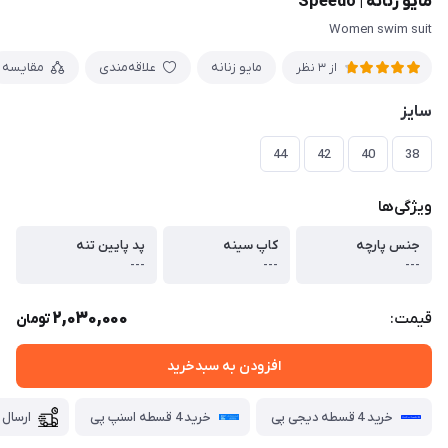
مایو زنانه | Speedo
Women swim suit
مایو زنانه
علاقه‌مندی
مقایسه
از 3 نظر
سایز
44
42
40
38
ویژگی‌ها
جنس پارچه
کاپ سینه
پد پایین تنه
---
---
---
2,030,000
قیمت:
تومان
افزودن به سبدخرید
خرید 4 قسطه دیجی پی
خرید 4 قسطه اسنپ پی
ارسال 