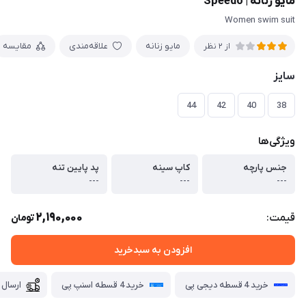
مایو زنانه | Speedo
Women swim suit
مایو زنانه
علاقه‌مندی
مقایسه
از 2 نظر
سایز
44
42
40
38
ویژگی‌ها
جنس پارچه
کاپ سینه
پد پایین تنه
---
---
---
2,190,000
قیمت:
تومان
افزودن به سبدخرید
خرید 4 قسطه دیجی پی
خرید 4 قسطه اسنپ پی
ارسال 