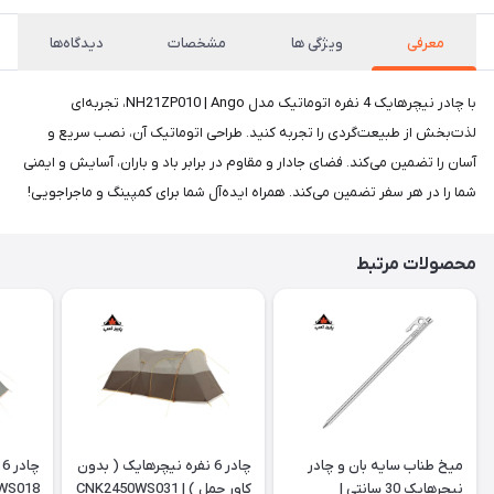
معرفی
ویژگی ها
مشخصات
دیدگاه‌ها
با چادر نیچرهایک 4 نفره اتوماتیک مدل NH21ZP010 | Ango، تجربه‌ای
لذت‌بخش از طبیعت‌گردی را تجربه کنید. طراحی اتوماتیک آن، نصب سریع و
آسان را تضمین می‌کند. فضای جادار و مقاوم در برابر باد و باران، آسایش و ایمنی
شما را در هر سفر تضمین می‌کند. همراه ایده‌آل شما برای کمپینگ و ماجراجویی!
محصولات مرتبط
میخ طناب سایه بان و چادر
چادر 6 نفره نیچرهایک ( بدون
چ
نیچرهایک 30 سانتی |
کاور حمل ) | CNK2450WS031
WS018