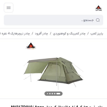
پاییز کمپ
/
چادر کمپینگ و کوهنوردی
/
چادر آفرود
/
چادر نیچرهایک 4 نفره اتوماتیک مدل NH21ZP010 | Ango