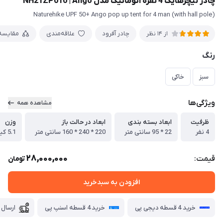
چادر نیچرهایک 4 نفره اتوماتیک مدل NH21ZP010 | Ango
Naturehike UPF 50+ Ango pop up tent for 4 man (with hall pole)
چادر آفرود
علاقه‌مندی
مقایسه
از 14 نظر
رنگ
سبز
خاکی
ویژگی‌ها
مشاهده همه
ظرفیت
ابعاد بسته بندی
ابعاد در حالت باز
وزن
4 نفر
22 * 95 سانتی متر
220 * 240 * 160 سانتی متر
5.1 کیلو گرم
28,000,000
قیمت:
تومان
افزودن به سبدخرید
خرید 4 قسطه دیجی پی
خرید 4 قسطه اسنپ پی
ارسال 