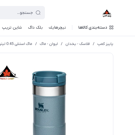
دسته‌بندی کالاها
نيچرهايك
بلک داگ
شاین تریپ
پاییز کمپ
/
فلاسک - یخدان
/
لیوان - ماگ
/
ماگ استنلی 0.45 لیتر پیچی مدل NEVERLEAK