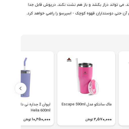
 نیاز را حفظ می کند. لازم نیست بایستد، می تواند دراز بکشد و باز هم نشت نکند. درپوش قابل جدا
وای آن حتی دوستداران قهوه کوچک - اسپرسو را راضی خواهد کرد.
ماگ سانتکو مدل Escape 590ml
لیوان 2 جداره نی دار سیگ مدل
Helia 600ml
10,250,000
2,570,000
تومان
تومان