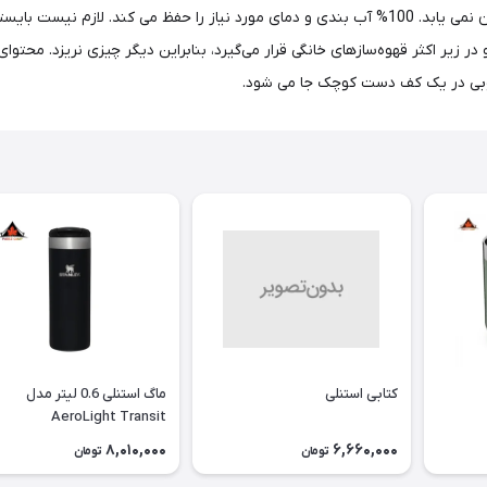
یک دست کار می کنید. فشردن - می نوشید، فشار نمی دهید، جریان نمی یابد. 100% آب بندی و دمای مورد
 در زیر اکثر قهوه‌سازهای خانگی قرار می‌گیرد، بنابراین دیگر چیزی نریزد. محت
 خوبی در یک کف دست کوچک جا می شود.
کتابی استنلی
ماگ استنلی 0.6 لیتر مدل
AeroLight Transit
8,010,000
6,660,000
تومان
تومان