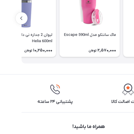
ماگ سانتکو مدل Escape 590ml
لیوان 2 جداره نی دار سیگ مدل
Helia 600ml
10,250,000
2,570,000
تومان
تومان
اصالت کالا
پشتیبانی ۲۴ ساعته
همراه ما باشید!