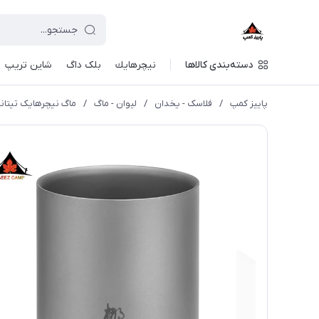
دسته‌بندی کالاها
نيچرهايك
بلک داگ
شاین تریپ
پاییز کمپ
/
فلاسک - یخدان
/
لیوان - ماگ
/
ماگ نیچرهایک تیتانیوم 180 میلی لیتر | 9