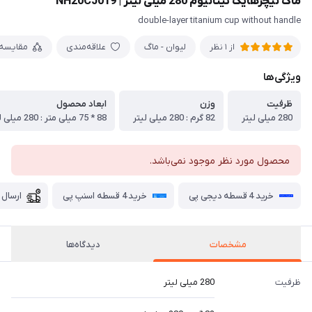
ماگ نیچرهایک تیتانیوم 280 میلی لیتر | NH20CJ019
double-layer titanium cup without handle
لیوان - ماگ
علاقه‌مندی
مقایسه
از 1 نظر
ویژگی‌ها
ظرفیت
وزن
ابعاد محصول
280 میلی لیتر
82 گرم : 280 میلی لیتر
88 * 75 میلی متر : 280 میلی لیتر
محصول مورد نظر موجود نمی‌باشد.
خرید 4 قسطه دیجی پی
خرید 4 قسطه اسنپ پی
ارسال 
مشخصات
دیدگاه‌ها
ظرفیت
280 میلی لیتر