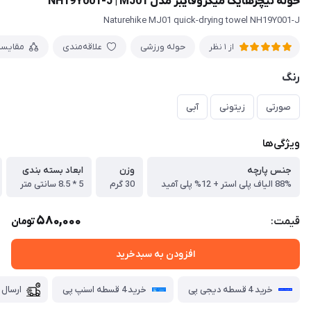
حوله نیچرهایک میکروفایبر مدل NH19Y001-J | MJ01
Naturehike MJ01 quick-drying towel NH19Y001-J
حوله ورزشی
علاقه‌مندی
مقایس
از 1 نظر
رنگ
صورتی
زیتونی
آبی
ویژگی‌ها
جنس پارچه
وزن
ابعاد بسته بندی
88% الیاف پلی استر + 12% پلی آمید
30 گرم
5 * 8.5 سانتی متر
580,000
قیمت:
تومان
افزودن به سبدخرید
خرید 4 قسطه دیجی پی
خرید 4 قسطه اسنپ پی
ارسال 