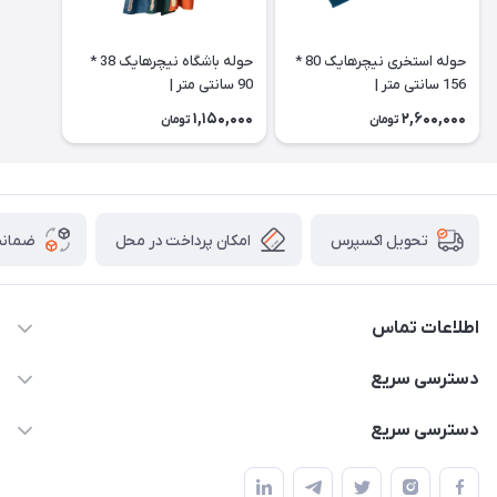
حوله استخری نیچرهایک 80 *
حوله باشگاه نیچرهایک 38 *
156 سانتی متر |
90 سانتی متر |
CNK2300SS010
CNK2300SS010
1,150,000
2,600,000
تومان
تومان
امکان پرداخت در محل
ضمانت
تحویل اکسپرس
اطلاعات تماس
02166456492 - 09121933405
دسترسی سریع
info@paeezcamp.ir
خرید کیسه خواب
دسترسی سریع
تهران،ضلع شرقی میدان منیریه،پلاک5،واحد2 ( از ساعت 10 تا 17 )
میز تاشو
چادر سرخپوستی
حتما با هماهنگی قبلی