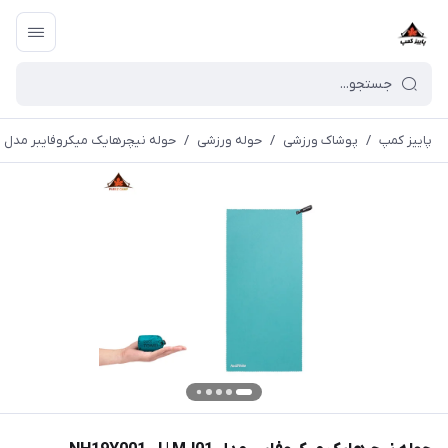
پاییز کمپ
/
پوشاک ورزشی
/
حوله ورزشی
/
حوله نیچرهایک میکروفایبر مدل NH19Y001-J | MJ01