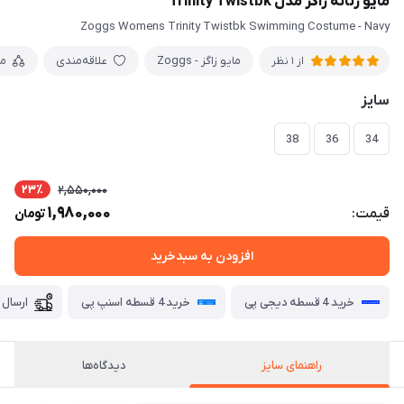
مایو زنانه زاگز مدل Trinity Twistbk
Zoggs Womens Trinity Twistbk Swimming Costume - Navy
مایو زاگز - Zoggs
علاقه‌مندی
م
از 1 نظر
سایز
38
36
34
23٪
2,550,000
1,980,000
قیمت:
تومان
افزودن به سبدخرید
خرید 4 قسطه دیجی پی
خرید 4 قسطه اسنپ پی
ارسال 
راهنمای سایز
دیدگاه‌ها