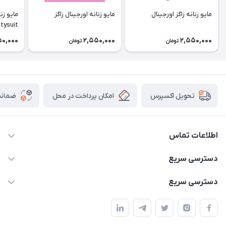
مایو زنانه زاگز اورجینال
مایو زنانه اورجینال زاگز
tysuit
50,000
2,550,000
2,550,000
تومان
تومان
امکان پرداخت در محل
ضمانت
تحویل اکسپرس
اطلاعات تماس
02166456492 - 09121933405
دسترسی سریع
info@paeezcamp.ir
خرید کیسه خواب
دسترسی سریع
تهران،ضلع شرقی میدان منیریه،پلاک5،واحد2 ( از ساعت 10 تا 17 )
میز تاشو
چادر سرخپوستی
حتما با هماهنگی قبلی
چادر بادی
صندلی تاشو