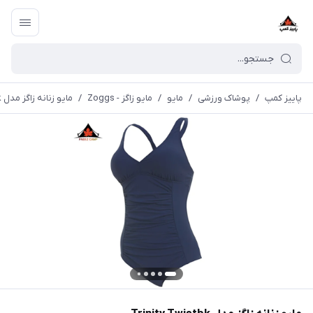
پاییز کمپ
/
پوشاک ورزشی
/
مايو
/
مایو زاگز - Zoggs
/
مایو زنانه زاگز مدل Trinity Twistbk