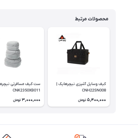
محصولات مرتبط
کیف وسایل آشپزی نیچرهایک |
ست کیف مسافرتی نیچرها
CNK2350XB011
CNH22SN008
3,000,000
5,400,000
تومان
تومان