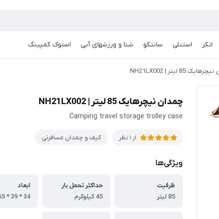
انکر
استنلی
سانتکو
شنا و ورزشهای آبی
استوک کمپینگ
ایک 85 لیتر | NH21LX002
چمدان نیچرهایک 85 لیتر | NH21LX002
Camping travel storage trolley case
کیف و چمدان مسافرتی
از 1 نظر
ویژگی‌ها
ظرفیت
حداکثر تحمل بار
ابعاد
85 لیتر
45 کیلوگرم