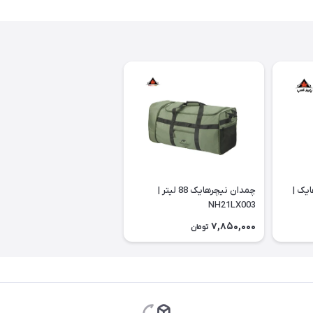
یک |
چمدان نیچرهایک 88 لیتر |
NH21LX003
7,850,000
تومان