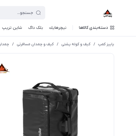
دسته‌بندی کالاها
نيچرهايك
بلک داگ
شاین تریپ
پاییز کمپ
/
کیف و کوله پشتی
/
کیف و چمدان مسافرتی
/
چمدان نیچره