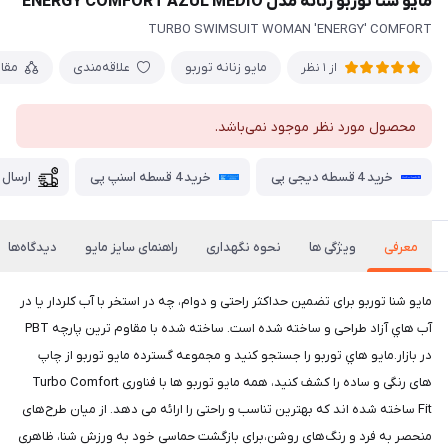
مایو شنا توربو زنانه مدل ENERGY COMFORT AZUL MEDIO
TURBO SWIMSUIT WOMAN 'ENERGY' COMFORT
مایو زنانه توربو
علاقه‌مندی
مقا
از 1 نظر
محصول مورد نظر موجود نمی‌باشد.
خرید 4 قسطه دیجی پی
خرید 4 قسطه اسنپ پی
ارسال 
معرفی
ویژگی ها
نحوه نگهداری
راهنمای سایز مایو
دیدگاه‌ها
مايو شنا توربو برای تضمین حداکثر راحتی و دوام، چه در استخر با آب کلردار یا در
آب هاي آزاد طراحی و ساخته شده است. ساخته شده با مقاوم ترین پارچه PBT
در بازار.مايو هاي توربو را جستجو کنید و مجموعه گسترده مايو توربو از چاپ
های رنگی و ساده را کشف کنید، همه مایو توربو ها با فناوری Turbo Comfort
Fit ساخته شده اند که بهترین تناسب و راحتی را ارائه می دهد. از میان طرح‌های
منحصر به فرد و رنگ‌های روشن،برای بازگشت حماسی خود به ورزش شنا، ظاهری