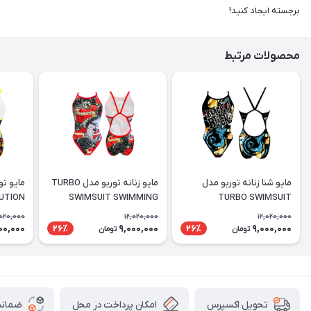
برجسته ایجاد کنید!
محصولات مرتبط
مایو شنا زنانه توربو مدل
مایو زنانه توربو مدل TURBO
UTION
SWIMSUIT SWIMMING
TURBO SWIMSUIT
SAMUI
WOMEN SWALLOW
'REVOLUTION BLACK IS
,020,000
12,020,000
12,020,000
BLACK
00,000
9,000,000
9,000,000
26٪
26٪
تومان
تومان
امکان پرداخت در محل
ضمانت
تحویل اکسپرس