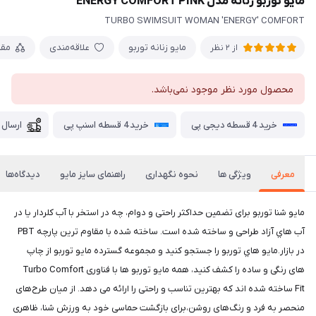
مایو توربو زنانه مدل ENERGY COMFORT PINK
TURBO SWIMSUIT WOMAN 'ENERGY' COMFORT
مایو زنانه توربو
علاقه‌مندی
مقا
از 2 نظر
محصول مورد نظر موجود نمی‌باشد.
خرید 4 قسطه دیجی پی
خرید 4 قسطه اسنپ پی
ارسال 
معرفی
ویژگی ها
نحوه نگهداری
راهنمای سایز مایو
دیدگاه‌ها
مايو شنا توربو برای تضمین حداکثر راحتی و دوام، چه در استخر با آب کلردار یا در
آب هاي آزاد طراحی و ساخته شده است. ساخته شده با مقاوم ترین پارچه PBT
در بازار.مايو هاي توربو را جستجو کنید و مجموعه گسترده مايو توربو از چاپ
های رنگی و ساده را کشف کنید، همه مایو توربو ها با فناوری Turbo Comfort
Fit ساخته شده اند که بهترین تناسب و راحتی را ارائه می دهد. از میان طرح‌های
منحصر به فرد و رنگ‌های روشن،برای بازگشت حماسی خود به ورزش شنا، ظاهری