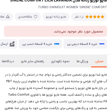
مایو توربو زنانه مدل SIRENE COMFORT LILA LAVANDA
TURBO SWIMSUIT WOMEN 'SIRENE' COMFORT
مایو زنانه توربو
علاقه‌مندی
مقا
از 1 نظر
محصول مورد نظر موجود نمی‌باشد.
خرید 4 قسطه دیجی پی
خرید 4 قسطه اسنپ پی
ارسال 
معرفی
ویژگی ها
نحوه نگهداری
راهنمای سایز مایو
دیدگاه‌ها
مايو شنا توربو برای تضمین حداکثر راحتی و دوام، چه در استخر با آب کلردار یا در
آب هاي آزاد طراحی و ساخته شده است. ساخته شده با مقاوم ترین پارچه PBT
در بازار.مايو هاي توربو را جستجو کنید و مجموعه گسترده مايو توربو از چاپ
های رنگی و ساده را کشف کنید، همه مایو توربو ها با فناوری Turbo Comfort
Fit ساخته شده اند که بهترین تناسب و راحتی را ارائه می دهد. از میان طرح‌های
منحصر به فرد و رنگ‌های روشن،برای بازگشت حماسی خود به ورزش شنا، ظاهری