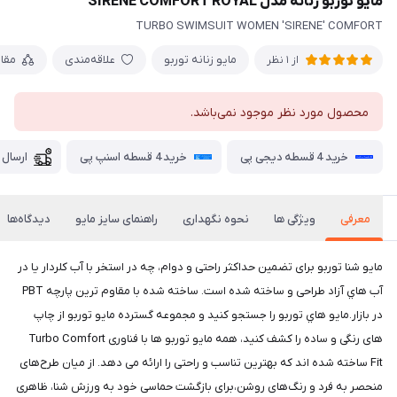
مایو توربو زنانه مدل SIRENE COMFORT ROYAL
TURBO SWIMSUIT WOMEN 'SIRENE' COMFORT
مایو زنانه توربو
علاقه‌مندی
مقا
از 1 نظر
محصول مورد نظر موجود نمی‌باشد.
خرید 4 قسطه دیجی پی
خرید 4 قسطه اسنپ پی
ارسال 
معرفی
ویژگی ها
نحوه نگهداری
راهنمای سایز مایو
دیدگاه‌ها
مايو شنا توربو برای تضمین حداکثر راحتی و دوام، چه در استخر با آب کلردار یا در
آب هاي آزاد طراحی و ساخته شده است. ساخته شده با مقاوم ترین پارچه PBT
در بازار.مايو هاي توربو را جستجو کنید و مجموعه گسترده مايو توربو از چاپ
های رنگی و ساده را کشف کنید، همه مایو توربو ها با فناوری Turbo Comfort
Fit ساخته شده اند که بهترین تناسب و راحتی را ارائه می دهد. از میان طرح‌های
منحصر به فرد و رنگ‌های روشن،برای بازگشت حماسی خود به ورزش شنا، ظاهری