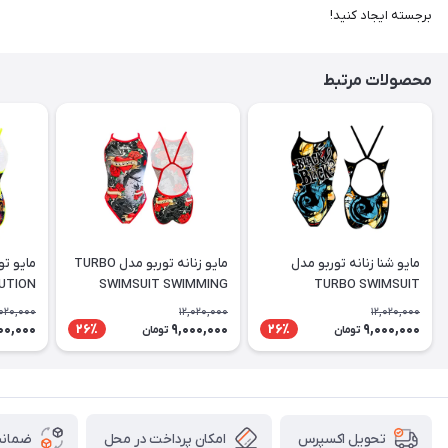
برجسته ایجاد کنید!
محصولات مرتبط
مایو شنا زنانه توربو مدل
مایو زنانه توربو مدل TURBO
UTION
SWIMSUIT SWIMMING
TURBO SWIMSUIT
SAMUI
WOMEN SWALLOW
'REVOLUTION BLACK IS
,020,000
12,020,000
12,020,000
BLACK
00,000
9,000,000
9,000,000
26٪
26٪
تومان
تومان
امکان پرداخت در محل
ضمانت
تحویل اکسپرس