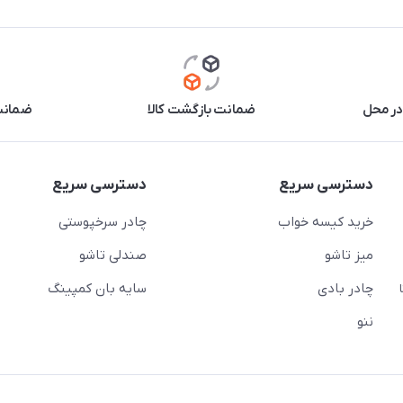
در محل
ضمانت بازگشت کالا
ضمانت 
دسترسی سریع
دسترسی سریع
خرید کیسه خواب
چادر سرخپوستی
میز تاشو
صندلی تاشو
چادر بادی
سایه بان کمپینگ
 ( از ساعت 10 تا
ننو