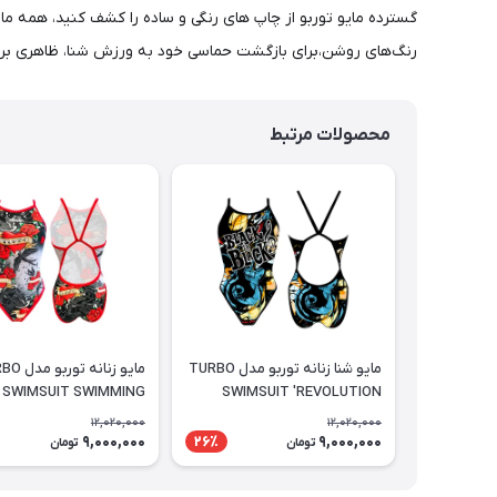
رنگ‌های روشن،برای بازگشت حماسی خود به ورزش شنا، ظاهری برج
محصولات مرتبط
مایو شنا زنانه توربو مدل TURBO
مایو زنانه ت
SWIMSUIT SWIMMING
SWIMSUIT 'REVOLUTION
WOMEN SWALLOW
BLACK IS BLACK
12,020,000
12,020,000
9,000,000
9,000,000
26٪
تومان
تومان