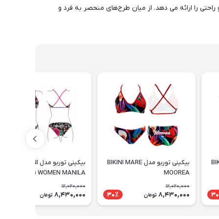
با فناوری Turbo Comfort Fit ساخته شده اند که بهترین تناسب و راحتی را ارائه می دهد. از میان طرح‌های منحصر به فرد و
BIKINI
بیکینی توربو مدل BIKINI MARE
بیکینی توربو مدل BIKINI
SWIMMING WOMEN MANILA
MOOREA
12,020,000
12,020,000
8,430,000
8,430,000
30٪
30٪
30
تومان
تومان