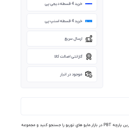
خرید 4 قسطه دیجی پی
خرید 4 قسطه اسنپ پی
ارسال سریع
گارانتی اصالت کالا
موجود در انبار
مايو شنا توربو برای تضمین حداکثر راحتی و دوام، چه در استخر با آب کلردار یا در آب هاي آزاد طراحی و ساخته شده است. ساخته شده با مقاوم ترین پارچه PBT در بازار.مايو هاي توربو را جستجو کنید و مجموعه