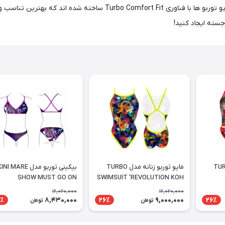
گسترده مايو توربو از چاپ های رنگی و ساده را کشف کنید، همه مایو توربو ها 
سته ایجاد کنید!
وربو مدل TURBO
مایو توربو زنانه مدل TURBO
بیکینی توربو مدل  MARE
SHOW MUST GO ON
SWIMSUIT 'REVOLUTION KOH
SAMUI
12,020,000
12,020,000
8,430,000
9,000,000
٪
26٪
26٪
تومان
تومان