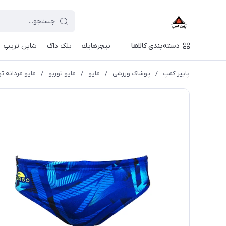
دسته‌بندی کالاها
نيچرهايك
بلک داگ
شاین تریپ
پاییز کمپ
/
پوشاک ورزشی
/
مايو
/
مایو توربو
/
مایو مردانه تو