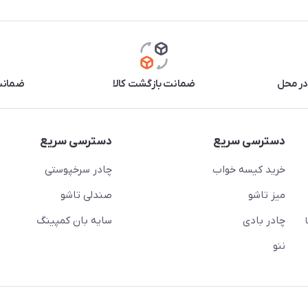
در محل
ضمانت بازگشت کالا
ضمانت 
دسترسی سریع
دسترسی سریع
خرید کیسه خواب
چادر سرخپوستی
میز تاشو
صندلی تاشو
چادر بادی
سایه بان کمپینگ
 ( از ساعت 10 تا
ننو