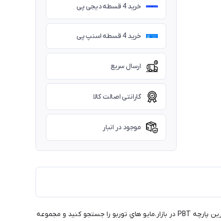
خرید 4 قسطه دیجی پی
خرید 4 قسطه اسنپ پی
ارسال سریع
گارانتی اصالت کالا
موجود در انبار
مايو شنا توربو برای تضمین حداکثر راحتی و دوام، چه در استخر با آب کلردار یا در آب هاي آزاد طراحی و ساخته شده است. ساخته شده با مقاوم ترین پارچه PBT در بازار.مايو هاي توربو را جستجو کنید و مجموعه