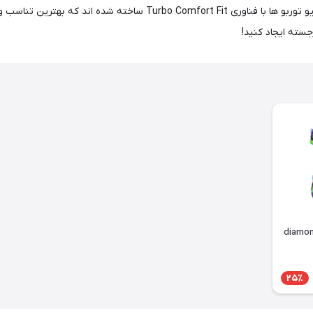
گسترده مايو توربو از چاپ های رنگی و ساده را کشف کنید، همه مایو توربو ها 
سته ایجاد کنید!
25٪