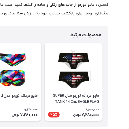
رنگ‌های روشن،برای بازگشت حماسی خود به ورزش شنا، ظاهری برج
محصولات مرتبط
مايو مردانه توربو مدل SUPER
مايو مردانه توربو مدل diamond
TANK 14 Cm. EAGLE FLAG
9,620,000
9,620,000
7,280,000
7,280,000
25٪
تومان
تومان