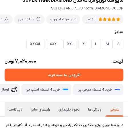
مايو شنا توربو مردانه مدل SUPER TANK DIAMOND
SUPER TANK PLUS 16cm. DIAMOND COLOR
مایو مردانه توربو
علاقه‌مندی
مق
از 1 نظر
سايز
XXXXL
XXXL
XXL
XL
L
M
S
7,020,000
قیمت:
تومان
افزودن به سبدخرید
خرید 4 قسطه دیجی پی
خرید 4 قسطه اسنپ پی
ارسال 
معرفی
ویژگی ها
نحوه نگهداری
راهنمای سایز
دیدگاه‌ها
مايو شنا توربو برای تضمین حداکثر راحتی و دوام، چه در استخر با آب کلردار یا در