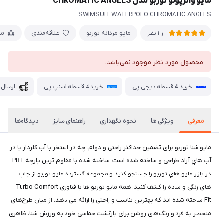
مايو واترپولو توربو مدل CHROMATIC ANGLES
SWIMSUIT WATERPOLO CHROMATIC ANGLES
مایو مردانه توربو
علاقه‌مندی
مق
از 1 نظر
محصول مورد نظر موجود نمی‌باشد.
خرید 4 قسطه دیجی پی
خرید 4 قسطه اسنپ پی
ارسال 
معرفی
ویژگی ها
نحوه نگهداری
راهنمای سایز
دیدگاه‌ها
مايو شنا توربو برای تضمین حداکثر راحتی و دوام، چه در استخر با آب کلردار یا در
آب هاي آزاد طراحی و ساخته شده است. ساخته شده با مقاوم ترین پارچه PBT
در بازار.مايو هاي توربو را جستجو کنید و مجموعه گسترده مايو توربو از چاپ
های رنگی و ساده را کشف کنید، همه مایو توربو ها با فناوری Turbo Comfort
Fit ساخته شده اند که بهترین تناسب و راحتی را ارائه می دهد. از میان طرح‌های
منحصر به فرد و رنگ‌های روشن،برای بازگشت حماسی خود به ورزش شنا، ظاهری