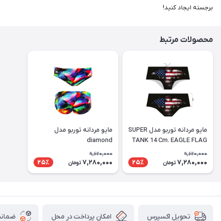
برجسته ایجاد کنید!
محصولات مرتبط
مايو مردانه توربو مدل SUPER
مايو مردانه توربو مدل
diamond
TANK 14 Cm. EAGLE FLAG
9,620,000
9,620,000
7,280,000
7,280,000
25٪
25٪
تومان
تومان
امکان پرداخت در محل
ضمانت
تحویل اکسپرس