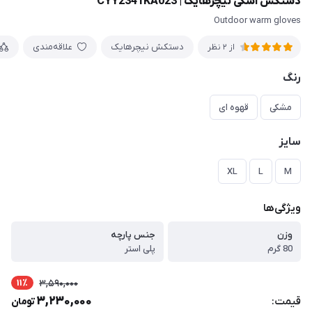
دستکش اسکی نیچرهایک | CYY2341KA023
Outdoor warm gloves
دستکش نیچرهایک
علاقه‌مندی
از 2 نظر
رنگ
مشکی
قهوه ای
سایز
XL
L
M
ویژگی‌ها
وزن
جنس پارچه
80 گرم
پلی استر
11٪
3,590,000
3,230,000
قیمت:
تومان