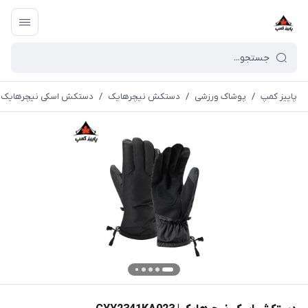
پاییز کمپ
/
پوشاک ورزشی
/
دستکش نیچرهایک
/
دستکش اسکی نیچرهایک | YY2341KA023