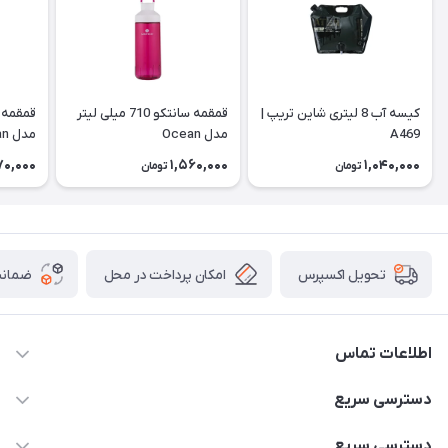
کیسه آب 8 لیتری شاین تریپ |
قمقمه سانتکو 710 میلی لیتر
A469
مدل Ocean
مدل Ocean
70,000
1,560,000
1,040,000
تومان
تومان
امکان پرداخت در محل
ضمانت
تحویل اکسپرس
اطلاعات تماس
02166456492 - 09121933405
دسترسی سریع
info@paeezcamp.ir
خرید کیسه خواب
دسترسی سریع