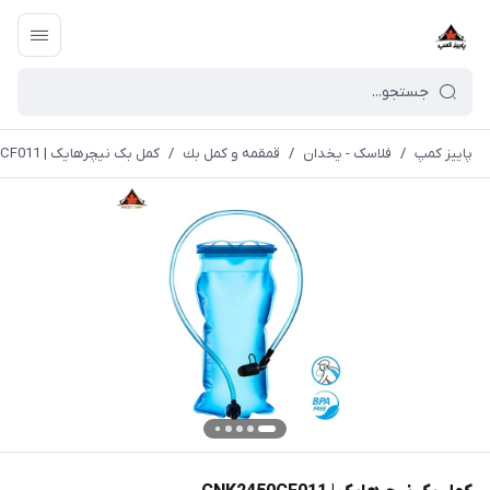
پاییز کمپ
/
فلاسک - یخدان
/
قمقمه و كمل بك
/
کمل بک نیچرهایک | CNK2450CF011