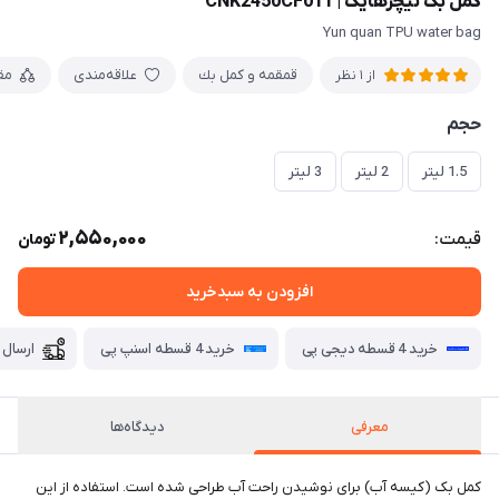
کمل بک نیچرهایک | CNK2450CF011
Yun quan TPU water bag
قمقمه و كمل بك
علاقه‌مندی
مق
از 1 نظر
حجم
1.5 لیتر
2 لیتر
3 لیتر
2,550,000
قیمت:
تومان
افزودن به سبدخرید
خرید 4 قسطه دیجی پی
خرید 4 قسطه اسنپ پی
ارسال 
معرفی
دیدگاه‌ها
کمل بک (کیسه آب) برای نوشیدن راحت آب طراحی شده است. استفاده از این