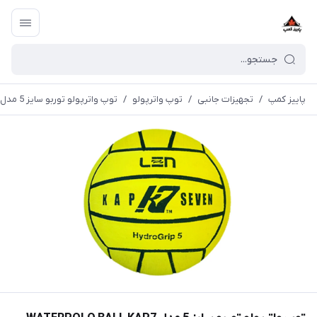
پاییز کمپ
/
تجهیزات جانبی
/
توپ واترپولو
/
توپ واترپولو توربو سایز 5 مدل WATERPOLO BALL KAP7 LEN MEN