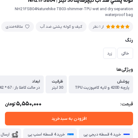
كوله پشتي ضد آب نيچرهايك 30 ليتر | NH21FSB04
NH21FSB04Naturehike TB03-shimmer-TPU wet and dry separation
waterproof bag
کیف و کوله پشتی ضد آب
علاقه‌مندی
از 1 نظر
رنگ
خاکی
زرد
ویژگی‌ها
پوشش
ظرفيت
ابعاد
پارچه 420D و لايه كامپوزیت TPU
30 ليتر
5,550,000
قیمت:
تومان
افزودن به سبدخرید
خرید 4 قسطه دیجی پی
خرید 4 قسطه اسنپ پی
ارسال 