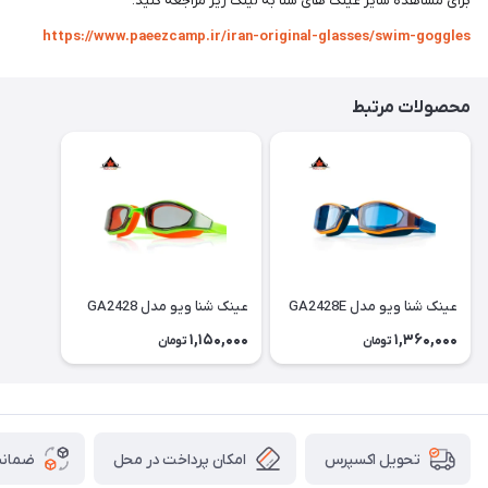
برای مشاهده سایر عینک های شنا به لینک زیر مراجعه کنید.
https://www.paeezcamp.ir/iran-original-glasses/swim-goggles
محصولات مرتبط
عینک شنا ویو مدل GA2428E
عینک شنا ویو مدل GA2428
1,150,000
1,360,000
تومان
تومان
امکان پرداخت در محل
ضمانت
تحویل اکسپرس