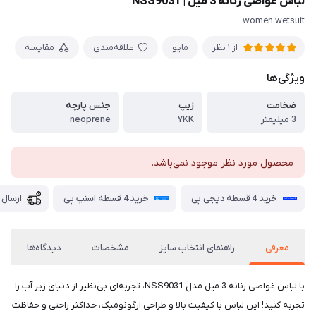
لباس غواصی زنانه 3 میل | NSS9031
women wetsuit
مايو
علاقه‌مندی
مقایسه
از 1 نظر
ویژگی‌ها
ضخامت
زیپ
جنس پارچه
3 میلیمتر
YKK
neoprene
محصول مورد نظر موجود نمی‌باشد.
خرید 4 قسطه دیجی پی
خرید 4 قسطه اسنپ پی
ارسال 
معرفی
راهنمای انتخاب سایز
مشخصات
دیدگاه‌ها
با لباس غواصی زنانه 3 میل مدل NSS9031، تجربه‌ای بی‌نظیر از دنیای زیر آب را
تجربه کنید! این لباس با کیفیت بالا و طراحی ارگونومیک، حداکثر راحتی و حفاظت