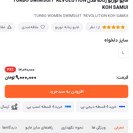
مایو توربو زنانه مدل TURBO SWIMSUIT 'REVOLUTION
KOH SAMUI
TURBO WOMEN SWIMSUIT 'REVOLUTION KOH SAMUI
مایو زنانه توربو
علاقه‌مندی
مقا
از 1 نظر
سایز دلخواه
L
26٪
12,020,000
9,000,000
قیمت:
تومان
افزودن به سبدخرید
خرید 4 قسطه دیجی پی
خرید 4 قسطه اسنپ پی
ارسال 
معرفی
ویژگی ها
نحوه نگهداری
راهنمای سایز مایو
دیدگاه‌ها