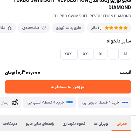
مایو توربو زنانه مدل TURBO SWIMSUIT 'REVOLUTION
DIAMOND
TURBO SWIMSUIT 'REVOLUTION DIAMOND
مایو زنانه توربو
علاقه‌مندی
مقا
از 1 نظر
سایز دلخواه
XXXL
XXL
XL
L
M
10,300,000
قیمت:
تومان
افزودن به سبدخرید
خرید 4 قسطه دیجی پی
خرید 4 قسطه اسنپ پی
ارسال 
معرفی
ویژگی ها
نحوه نگهداری
راهنمای سایز مایو
دیدگاه‌ها