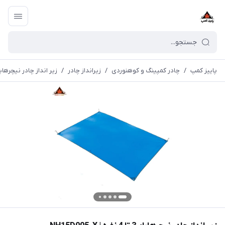
پاییز کمپ
/
چادر کمپینگ و کوهنوردی
/
زیرانداز چادر
/
زير انداز چادر نيچرهايك 3 تا 4 نفره | 005-X