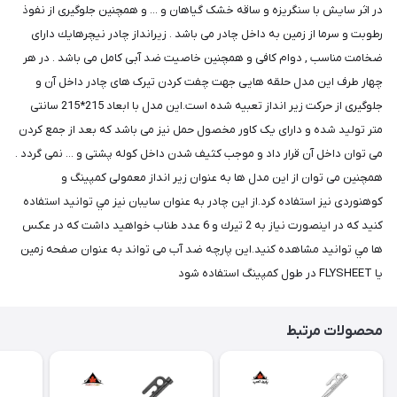
در اثر سایش با سنگریزه و ساقه خشک گیاهان و ... و همچنین جلوگیری از نفوذ
رطوبت و سرما از زمین به داخل چادر می باشد . زیرانداز چادر نيچرهايك دارای
ضخامت مناسب , دوام کافی و همچنین خاصیت ضد آبی کامل می باشد . در هر
چهار طرف این مدل حلقه هایی جهت چفت کردن تیرک های چادر داخل آن و
جلوگیری از حرکت زیر انداز تعبیه شده است.این مدل با ابعاد 215*215 سانتی
متر تولید شده و دارای یک کاور مخصول حمل نیز می باشد که بعد از جمع کردن
می توان داخل آن قرار داد و موجب کثیف شدن داخل کوله پشتی و ... نمی گردد .
همچنین می توان از این مدل ها به عنوان زیر انداز معمولی کمپینگ و
کوهنوردی نیز استفاده کرد.از اين چادر به عنوان سايبان نيز مي توانيد استفاده
كنيد كه در اينصورت نياز به 2 تيرك و 6 عدد طناب خواهيد داشت كه در عكس
ها مي توانيد مشاهده كنيد.این پارچه ضد آب می تواند به عنوان صفحه زمین
یا FLYSHEET در طول کمپینگ استفاده شود
محصولات مرتبط