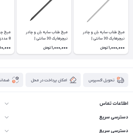
میخ طناب سایه بان و چادر
میخ طناب سایه بان و چادر
میخ چا
نیچرهایک 30 سانتی |
نیچرهایک 30 سانتی |
8 عددی | NH15A008-I
CNH22ZP018
NH19PJ014
0,000
1,000,000
1,000,000
تومان
تومان
امکان پرداخت در محل
ضمانت
تحویل اکسپرس
اطلاعات تماس
02166456492 - 09121933405
دسترسی سریع
info@paeezcamp.ir
خرید کیسه خواب
دسترسی سریع