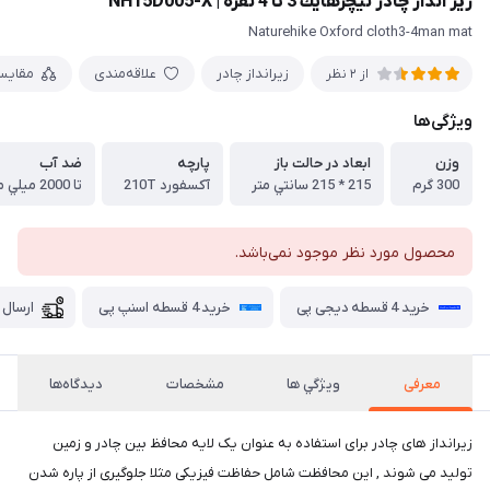
زير انداز چادر نيچرهايك 3 تا 4 نفره | NH15D005-X
Naturehike Oxford cloth3-4man mat
زیرانداز چادر
علاقه‌مندی
مقایس
از 2 نظر
ویژگی‌ها
وزن
ابعاد در حالت باز
پارچه
ضد آب
300 گرم
215 * 215 سانتي متر
آكسفورد 210T
تا 2000 ميلي متر
محصول مورد نظر موجود نمی‌باشد.
خرید 4 قسطه دیجی پی
خرید 4 قسطه اسنپ پی
ارسال 
معرفی
ويژگي ها
مشخصات
دیدگاه‌ها
زیرانداز های چادر برای استفاده به عنوان یک لایه محافظ بین چادر و زمین
تولید می شوند , این محافظت شامل حفاظت فیزیکی مثلا جلوگیری از پاره شدن