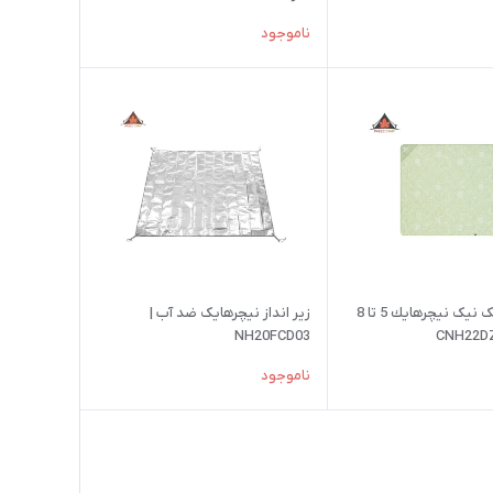
ناموجود
زير انداز پیک نیک نيچرهايك 5 تا 8
زير انداز نیچرهایک ضد آب |
NH20FCD03
ناموجود