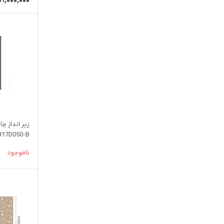
1,000,000
ت
زير انداز چا
17D050-B
ناموجود