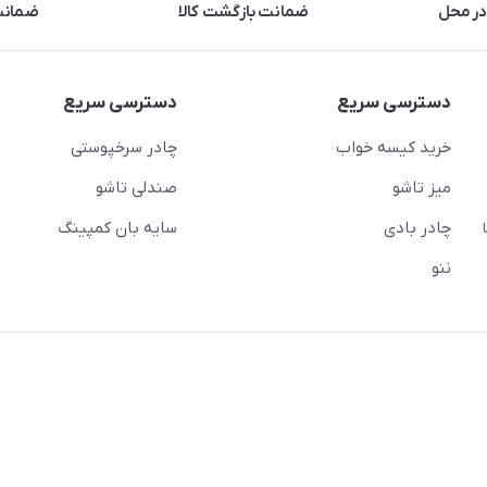
در محل
ضمانت بازگشت کالا
ضمانت 
دسترسی سریع
دسترسی سریع
خرید کیسه خواب
چادر سرخپوستی
میز تاشو
صندلی تاشو
چادر بادی
سایه بان کمپینگ
 ( از ساعت 10 تا
ننو