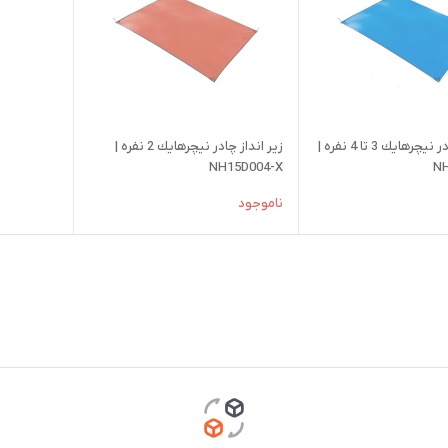
زير انداز چادر نيچرهايك 3 تا 4 نفره |
زير انداز چادر نيچرهايك 2 نفره |
NH15D004-X
NH
ناموجود