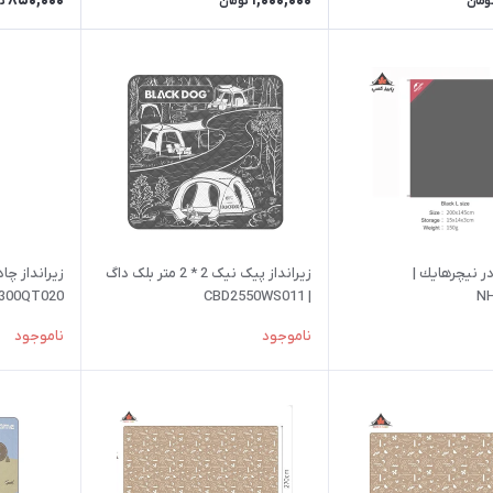
850,000
1,000,000
ومان
تومان
ت
در نيچرهايك |
زیرانداز پیک نیک 2 * 2 متر بلک داگ
300QT020
| CBD2550WS011
NH
ناموجود
ناموجود