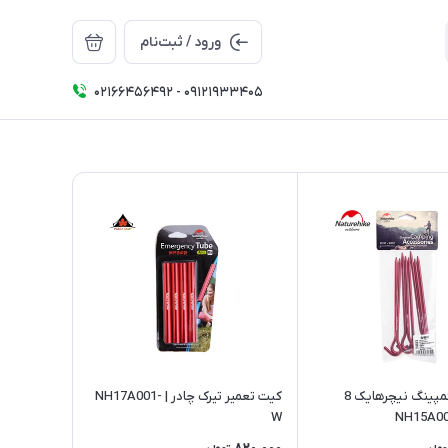
ورود / ثبت‌نام
02166456492 - 09121933405
میخ چادر کمپینگ نیچرهایک 8
کیت تعمیر تیرک چادر | NH17A001-
W