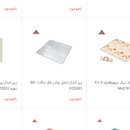
ناموجود
ناموجود
زير انداز پیک نیک نيچرهايك 3 تا 5
زير انداز داخل چادر بلک داگ | BD-
FCD001
نفره | CNH22DZ025
ناموجود
ناموجود