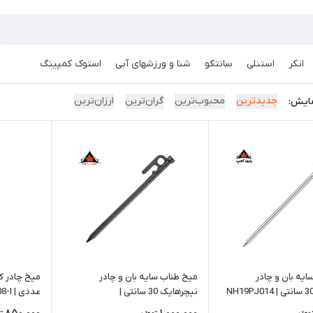
انکر
استنلی
سانتکو
شنا و ورزشهای آبی
استوک کمپینگ
جدیدترین
محبوب‌ترین
گران‌ترین
ارزان‌ترین
ایش:
یه بان و چادر
میخ طناب سایه بان و چادر
نیچرهایک 30 سانتی |
عددی | NH15A008-I
CNH22ZP018