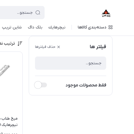
دسته‌بندی کالاها
نيچرهايك
بلک داگ
شاین تریپ
ترتیب نم
فیلتر ها
حذف فیلترها
فقط محصولات موجود
میخ طناب سا
نیچرهایک 30 سانتی | NH19PJ014