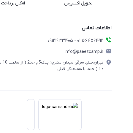
تحویل اکسپرس
امکان پرداخت 
اطلاعات تماس
02166456492 - 09121933405
info@paeezcamp.ir
تهران،ضلع شرقی میدان منیریه،پلاک5،واحد2
17 ) حتما با هماهنگی قبلی