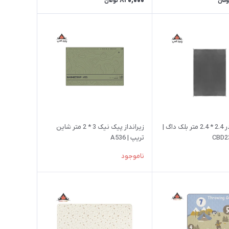
820,000
ومان
تومان
زیرانداز چادر 2.4 * 2.4 متر بلک داگ |
زیرانداز پیک نیک 3 * 2 متر شاین
CBD2
تریپ | A536
ناموجود