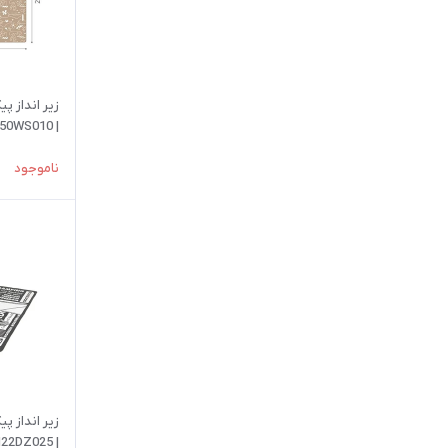
| CNK2350WS010
ناموجود
| CNH22DZ025