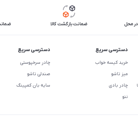
در محل
ضمانت بازگشت کالا
ضمانت 
دسترسی سریع
دسترسی سریع
خرید کیسه خواب
چادر سرخپوستی
میز تاشو
صندلی تاشو
چادر بادی
سایه بان کمپینگ
 ( از ساعت 10 تا
ننو