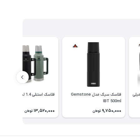
 غذا سانتکو حجم 500 میلی
فلاسک سیگ مدل Gemstone
فلاسک استنلی 1.4 لیتر
IBT 500ml
13,520,000
9,750,000
تومان
تومان