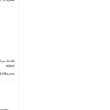
13,160,000
فلاسک نیچرهایک
فلاسک سیگ
500ml
9,750,000