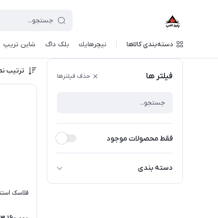
دسته‌بندی کالاها
نيچرهايك
بلک داگ
شاین تریپ
ترتیب نم
فیلتر ها
حذف فیلترها
فقط محصولات موجود
دسته بندی
فلاسک استنلی
فلاسک استنلی 1 لیتر دس
فلاسک سانتکو