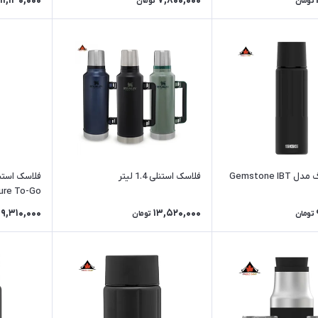
11,130,000
7,800,000
تومان
تومان
فلاسک سیگ مدل Gemstone IBT
فلاسک استنلی 1.4 لیتر
ure To-Go
9,310,000
13,520,000
تومان
تومان