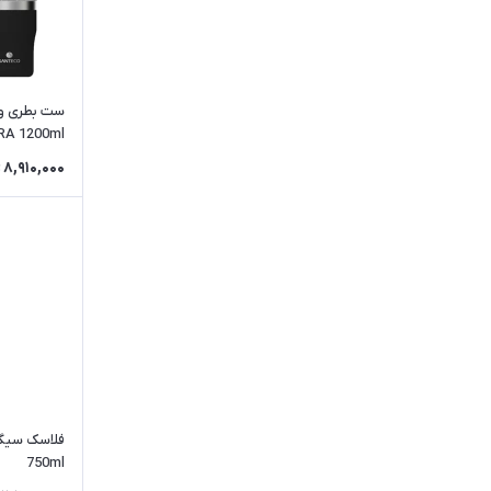
ست بطری و 
RA 1200ml
8,910,000
750ml