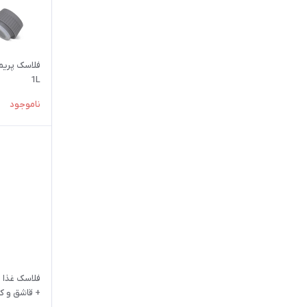
1L
ناموجود
+ قاشق و کیف | 41