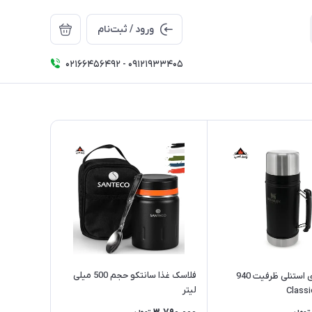
ورود / ثبت‌نام
02166456492 - 09121933405
فلاسک غذا سانتکو حجم 500 میلی
فلاسک غذای استنلی ظرفیت 940
لیتر