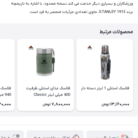
ورزشکاران و بسیاری دیگر خدمت می کند.نسخه محدود، با اشاره به تاریخچه
برند STANLEY 1913، حاوی تعدادی جزئیات منحصر به فرد است.
محصولات مرتبط
فلاسک استنلی 1 لیتر دسته دار
فلاسک غذای استنلی ظرفیت
فلاسک 
400 میلی لیتر Classic
940 میلی لیتر Classic
130,000
7,800,000
13,160,000
تومان
تومان