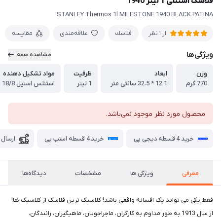
فلاسک استنلی 1 لیتر 1940
STANLEY Thermos 1l MILESTONE 1940 BLACK PATINA
فلاسك
علاقه‌مندی
مقایسه
از 1 نظر
ویژگی‌ها
مشاهده همه
وزن
ابعاد
ظرفیت
مواد تشکیل دهنده
770 گرم
12.1 * 32.5 سانتی متر
1 لیتر
استنلس استیل 18/8
محصول مورد نظر موجود نمی‌باشد.
خرید 4 قسطه دیجی پی
خرید 4 قسطه اسنپ پی
ارسال 
معرفی
ویژگی ها
مشخصات
دیدگاه‌ها
فقط یکی می تواند یک افسانه واقعی باشد! کلاسیک ترین فلاسک از کلاسیک ها!
از سال 1913 به طور مداوم به کارگران، ماجراجویان، ماهیگیران، رانندگان،