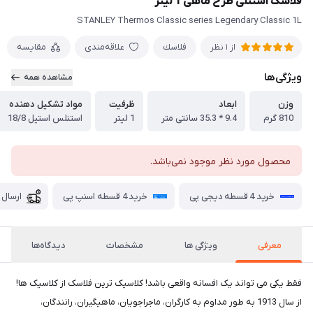
فلاسک استنلی طرح ماهی 1 لیتر
STANLEY Thermos Classic series Legendary Classic 1L
فلاسك
علاقه‌مندی
مقایسه
از 1 نظر
ویژگی‌ها
مشاهده همه
وزن
ابعاد
ظرفیت
مواد تشکیل دهنده
810 گرم
9.4 * 35.3 سانتی متر
1 لیتر
استنلس استیل 18/8
محصول مورد نظر موجود نمی‌باشد.
خرید 4 قسطه دیجی پی
خرید 4 قسطه اسنپ پی
ارسال 
معرفی
ویژگی ها
مشخصات
دیدگاه‌ها
فقط یکی می تواند یک افسانه واقعی باشد! کلاسیک ترین فلاسک از کلاسیک ها!
از سال 1913 به طور مداوم به کارگران، ماجراجویان، ماهیگیران، رانندگان،