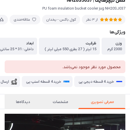
کلمن نیچرهایک | NH20SJ037
PU foam insulation bucket cooler jug NH20SJ037
کول باکس - یخدان
علاقه‌مندی
از 3 نظر
ویژگی‌ها
وزن
ظرفیت
ابعاد
2300 گرم
15 لیتر ( 27 بطری 550 میلی لیتر )
محصول مورد نظر موجود نمی‌باشد.
خرید 4 قسطه دیجی پی
خرید 4 قسطه اسنپ پی
ارسال 
معرفی تصویری
مشخصات
دیدگاه‌ها