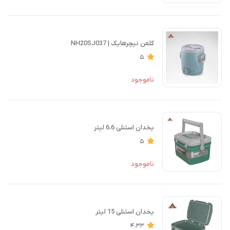
کلمن نیچرهایک | NH20SJ037
5
ناموجود
یخدان استنلی 6.6 لیتر
5
ناموجود
یخدان استنلی 15 لیتر
4.33