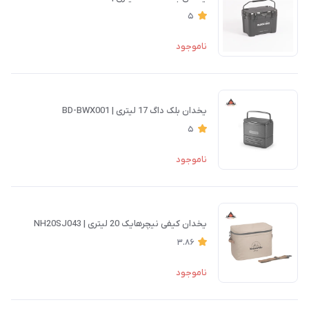
5
ناموجود
یخدان بلک داگ 17 لیتری | BD-BWX001
5
ناموجود
یخدان کیفی نیچرهایک 20 لیتری | NH20SJ043
3.86
ناموجود