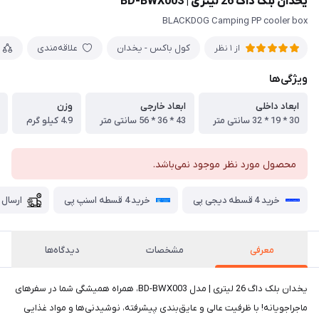
یخدان بلک داگ 26 لیتری | BD-BWX003
BLACKDOG Camping PP cooler box
کول باکس - یخدان
علاقه‌مندی
از 1 نظر
ویژگی‌ها
ابعاد داخلی
ابعاد خارجی
وزن
30 * 19 * 32 سانتی متر
43 * 36 * 56 سانتی متر
4.9 کیلو گرم
محصول مورد نظر موجود نمی‌باشد.
خرید 4 قسطه دیجی پی
خرید 4 قسطه اسنپ پی
ارسال 
معرفی
مشخصات
دیدگاه‌ها
یخدان بلک داگ 26 لیتری | مدل BD-BWX003، همراه همیشگی شما در سفرهای
ماجراجویانه! با ظرفیت عالی و عایق‌بندی پیشرفته، نوشیدنی‌ها و مواد غذایی