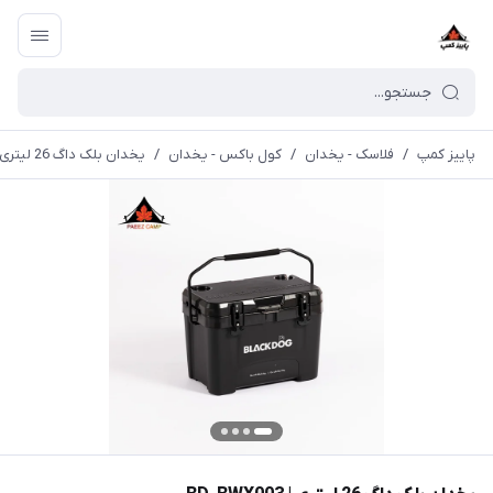
پاییز کمپ
/
فلاسک - یخدان
/
کول باکس - یخدان
/
یخدان بلک داگ 26 لیتری | BD-BWX003