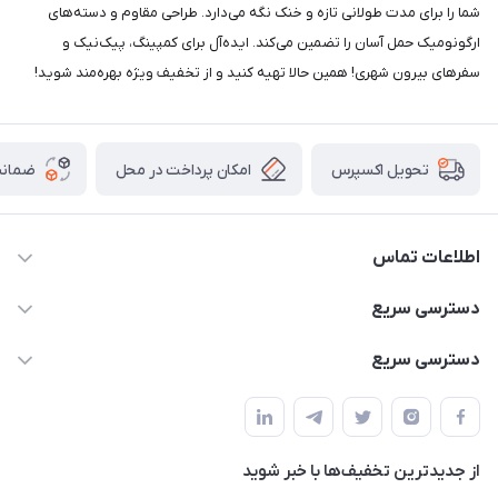
شما را برای مدت طولانی تازه و خنک نگه می‌دارد. طراحی مقاوم و دسته‌های
ارگونومیک حمل آسان را تضمین می‌کند. ایده‌آل برای کمپینگ، پیک‌نیک و
سفرهای بیرون شهری! همین حالا تهیه کنید و از تخفیف ویژه بهره‌مند شوید!
امکان پرداخت در محل
ضمانت
تحویل اکسپرس
اطلاعات تماس
02166456492 - 09121933405
دسترسی سریع
info@paeezcamp.ir
خرید کیسه خواب
دسترسی سریع
تهران،ضلع شرقی میدان منیریه،پلاک5،واحد2 ( از ساعت 10 تا 17 )
میز تاشو
چادر سرخپوستی
حتما با هماهنگی قبلی
چادر بادی
صندلی تاشو
ننو
از جدید‌ترین تخفیف‌ها با‌ خبر شوید
سایه بان کمپینگ