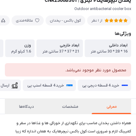
یخدان نیچرهایک 9 لیتری | CNK2300BS01
Outdoor antibacterial cooler box
کول باکس - یخدان
علاقه‌مندی
از 1 نظر
ویژگی‌ها
ابعاد داخلی
ابعاد خارجی
وزن
16 * 28 * 30 سانتی متر
21 * 37 * 37 سانتی متر
1.6 کیلو گرم
محصول مورد نظر موجود نمی‌باشد.
خرید 4 قسطه دیجی پی
خرید 4 قسطه اسنپ پی
ارسال 
معرفی
مشخصات
دیدگاه‌ها
همراه داشتن یخدان مناسب برای نگهداری از خوراکی ها و غذاها در سفر و
کمپینگ لازم و ضروری است.کول باکس نیچرهایک به همان اندازه که زیبا