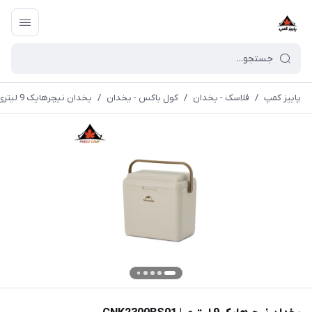
پاییز کمپ
/
فلاسک - یخدان
/
کول باکس - یخدان
/
یخدان نیچرهایک 9 لیتری | CNK2300BS01