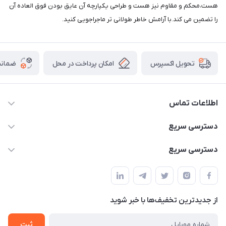
هست،محکم و مقاوم نیز هست و طراحی یکپارچه آن عایق بودن فوق العاده آن
را تضمین می کند.با آرامش خاطر طولانی تر ماجراجویی کنید.
امکان پرداخت در محل
ضمانت
تحویل اکسپرس
اطلاعات تماس
02166456492 - 09121933405
دسترسی سریع
info@paeezcamp.ir
خرید کیسه خواب
دسترسی سریع
تهران،ضلع شرقی میدان منیریه،پلاک5،واحد2 ( از ساعت 10 تا 17 )
میز تاشو
چادر سرخپوستی
حتما با هماهنگی قبلی
چادر بادی
صندلی تاشو
ننو
از جدید‌ترین تخفیف‌ها با‌ خبر شوید
سایه بان کمپینگ
ثبت