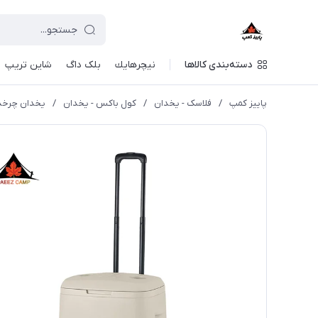
دسته‌بندی کالاها
نيچرهايك
بلک داگ
شاین تریپ
پاییز کمپ
/
فلاسک - یخدان
/
کول باکس - یخدان
/
یخدان چرخدار نیچرهایک