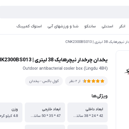
انکر
استنلی
سانتکو
شنا و ورزشهای آبی
استوک کمپینگ
 38 لیتری | CNK2300BS013
یخدان چرخدار نیچرهایک 38 لیتری | CNK2300BS013
(Lingdu 48H) Outdoor antibacterial cooler box
کول باکس - یخدان
از 2 نظر
ویژگی‌ها
ابعاد داخلی
ابعاد خارجی
وزن
42 * 24 * 38 سانتی متر
47 * 35 * 50 سانتی متر
4.8 کیلو گرم