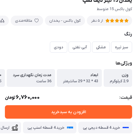
یخدان 15 لیتر لایف کمپ
کول باکس 15 متوسط
کول باکس - یخدان
علاقه‌مندی
از 5 نظر
رنگ
سبز تیره
مشکی
آبی نفتی
دودی
ویژگی‌ها
وزن
ابعاد
مدت زمان نگهداری سرد
ح
2.9 کیلوگرم
43 * 32 * 29 سانتیمتر
36 ساعت
15 لیتر مع
6,760,000
قیمت:
تومان
افزودن به سبدخرید
خرید 4 قسطه دیجی پی
خرید 4 قسطه اسنپ پی
ارسال 