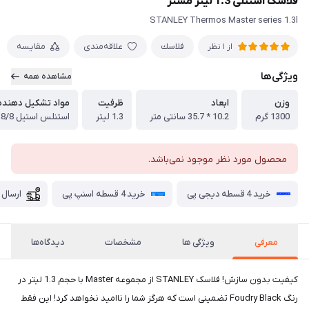
فلاسک استنلی 1.3 لیتر مستر
STANLEY Thermos Master series 1.3l
فلاسك
علاقه‌مندی
مقایسه
از 1 نظر
ویژگی‌ها
مشاهده همه
وزن
ابعاد
ظرفیت
مواد تشکیل دهنده
1300 گرم
10.2 * 35.7 سانتی متر
1.3 لیتر
استنلس استیل 18/8
محصول مورد نظر موجود نمی‌باشد.
خرید 4 قسطه دیجی پی
خرید 4 قسطه اسنپ پی
ارسال 
معرفی
ویژگی ها
مشخصات
دیدگاه‌ها
کیفیت بدون سازش! فلاسک STANLEY از مجموعه Master با حجم 1.3 لیتر در
رنگ Foudry Black تضمینی است که هرگز شما را ناامید نخواهد کرد! این فقط