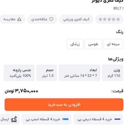
کیف کمری دیوتر
BELT I
کیف کمری ورزشی
علاقه‌مندی
مقایسه
رنگ
سرمه ای
طوسی
زرشکی
ویژگی‌ها
وزن
ابعاد
حجم
جنس پارچه
110 گرم
7 * 23 * 14 سانتی متر
1.5 لیتر
100% پلی‌آمید
3,750,000
قیمت:
تومان
افزودن به سبدخرید
خرید 4 قسطه دیجی پی
خرید 4 قسطه اسنپ پی
ارسال 