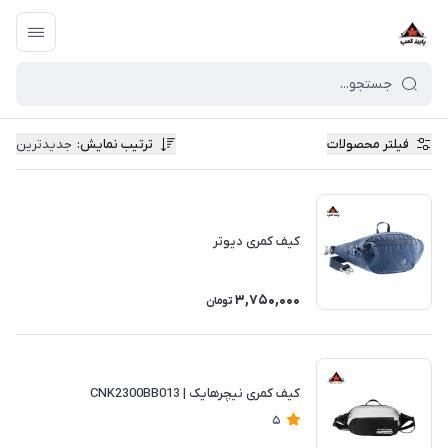
فیلتر محصولات
ترتیب نمایش
:
جدیدترین
کیف کمری دیوتر
3,750,000
تومان
کیف کمری نیچرهایک | CNK2300BB013
5