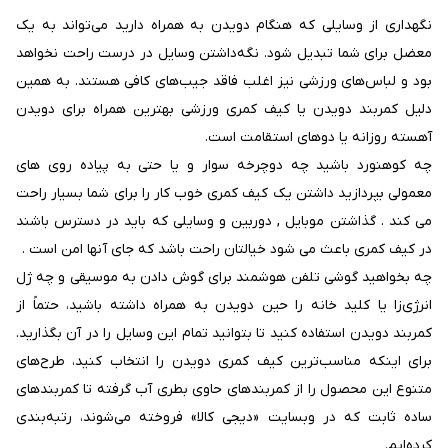
نگهداری از وسایلی که هنگام دویدن به همراه دارید می‌تواند به یک
معضل برای شما تبدیل شود. نگه‌داشتن وسایل در درست راحت نخواهد
بود و لباس‌های ورزشی نیز اغلب فاقد جیب‌های کافی هستند. به همین
دلیل کمربند دویدن یا کیف کمری ورزشی بهترین همراه برای دویدن
آهسته روزانه یا دوهای استقامت است.
چه کوهنورد باشید چه دوچرخه سوار و یا حتی به پیاده روی های
معمولی بپردازید داشتن یک کیف کمری خوب کار را برای شما بسیار راحت
می کند . گذاشتن موبایل , دوربین و وسایلی که باید در دسترس باشند
در کیف کمری باعث می شود خیالتان راحت باشد که جای آنها امن است .
چه بخواهید گوشی تلفن هوشمند برای گوش دادن به موسیقی و چه ژل
انرژی‌زا یا کلید خانه را حین دویدن به همراه داشته باشید، حتماً از
کمربند دویدن استفاده کنید تا بتوانید تمام این وسایل را در آن بگذارید.
برای اینکه مناسب‌ترین کیف کمری دویدن را انتخاب کنید، طرح‌های
متنوع این محصول را از کمربندهای حاوی بطری آب گرفته تا کمربندهای
ساده ثابت که در وبسایت «دیجی کالا» فروخته می‌شوند، رتبه‌بندی
کرده‌ایم.