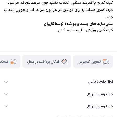
کیف کمری یا کمربند سنگین انتخاب نکنید چون سرعت‌تان کم می‌شود
کیف کمری ضدآب را برای دویدن در هر نوع شرایط آب و هوایی انتخاب
کنید
سایر عبارت های جست و جو شده توسط کاربران
کیف کمری ورزشی - قیمت کیف کمری
امکان پرداخت در محل
ضمانت
تحویل اکسپرس
اطلاعات تماس
02166456492 - 09121933405
دسترسی سریع
info@paeezcamp.ir
خرید کیسه خواب
دسترسی سریع
تهران،ضلع شرقی میدان منیریه،پلاک5،واحد2 ( از ساعت 10 تا 17 )
میز تاشو
چادر سرخپوستی