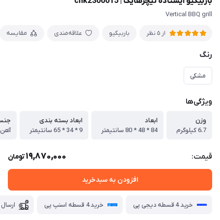
باربیکیو ایستاده نیچرهایک | cnk2300015
Vertical BBQ grill
باربیکیو
علاقه‌مندی
مقایسه
از 5 نظر
رنگ
مشکی
ویژگی‌ها
وزن
ابعاد
ابعاد بسته بندی
جنس
6.7 کیلوگرم
84 * 48 * 80 سانتیمتر
9 * 34 * 65 سانتیمتر
آهن 
19,870,000
قیمت:
تومان
افزودن به سبدخرید
خرید 4 قسطه دیجی پی
خرید 4 قسطه اسنپ پی
ارسال 