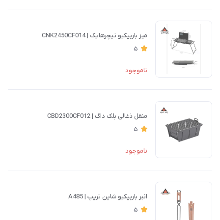
میز باربیکیو نیچرهایک | CNK2450CF014
5
ناموجود
منقل ذغالی بلک داگ | CBD2300CF012
5
ناموجود
انبر باربیکیو شاین تریپ | A485
5