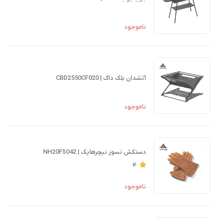
ناموجود
آتشدان بلک داگ | CBD2550CF020
ناموجود
دستکش نسوز نیچرهایک | NH20FS042
4
ناموجود