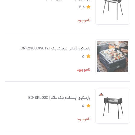
4.8
ناموجود
باربیکیو ذغالی نیچرهایک | CNK2300CW012
5
ناموجود
باربیکیو ایستاده بلک داگ | BD-SKL003
5
ناموجود