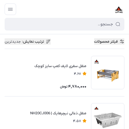
فیلتر محصولات
ترتیب نمایش
:
جدیدترین
منقل سفری لایف کمپ سایز کوچک
4.67
4,780,000
تومان
منقل ذغالی نیچرهایک | NH20CJ006
4.57