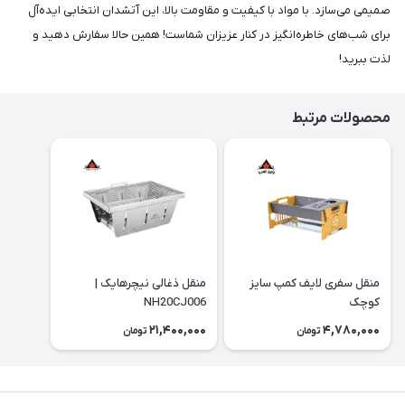
صمیمی می‌سازد. با مواد با کیفیت و مقاومت بالا، این آتشدان انتخابی ایده‌آل
برای شب‌های خاطره‌انگیز در کنار عزیزان شماست! همین حالا سفارش دهید و
لذت ببرید!
محصولات مرتبط
منقل سفری لایف کمپ سایز
منقل ذغالی نیچرهایک |
کوچک
NH20CJ006
21,400,000
4,780,000
تومان
تومان