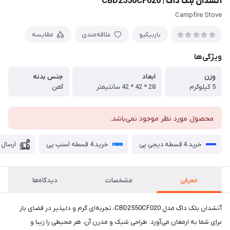
آتشدان بلک داگ | CBD2550CF020
Campfire Stove
باربیکیو
علاقه‌مندی
مقایسه
ویژگی‌ها
وزن
ابعاد
جنس بدنه
5 کیلوگرم
28 * 42 * 42 سانتیمتر
آهن
محصول مورد نظر موجود نمی‌باشد.
خرید 4 قسطه دیجی پی
خرید 4 قسطه اسنپ پی
ارسال 
معرفی
مشخصات
دیدگاه‌ها
آتشدان بلک داگ مدل CBD2550CF020، تجربه‌ای گرم و دلپذیر در فضای باز
برای شما به ارمغان می‌آورد. طراحی شیک و مدرن آن، هر محیطی را زیبا و