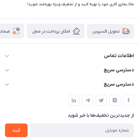
حالا بخاری گازی خود را تهیه کنید و از تخفیف ویژه بهره‌مند شوید!
امکان پرداخت در محل
ضمانت
تحویل اکسپرس
اطلاعات تماس
02166456492 - 09121933405
دسترسی سریع
info@paeezcamp.ir
خرید کیسه خواب
دسترسی سریع
تهران،ضلع شرقی میدان منیریه،پلاک5،واحد2 ( از ساعت 10 تا 17 )
میز تاشو
چادر سرخپوستی
حتما با هماهنگی قبلی
چادر بادی
صندلی تاشو
ننو
از جدید‌ترین تخفیف‌ها با‌ خبر شوید
سایه بان کمپینگ
ثبت