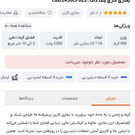
بخاری گازی بلک داگ | CBD2450CF023
بخاری گازی
علاقه‌مندی
مقایسه
از 2 نظر
ویژگی‌ها
مشاهده همه
وزن
ابعاد
قدرت
فضای گرما دهی
900 گرم
16 * 22 سانتی متر
2500 وات
5 الی 10 متر مربع
محصول مورد نظر موجود نمی‌باشد.
خرید 4 قسطه دیجی پی
خرید 4 قسطه اسنپ پی
ارسال 
معرفی
مشخصات
دیدگاه‌ها
گرما و راحتی را به خانه خود بیاورید با بخاری گازی پیشرفته ما! طراحی شیک و
کم‌مصرف این بخاری، علاوه بر گرمایش عالی، زیبایی فضای شما را تضمین می‌کند.
با ایمنی بالا و کاربری آسان، لحظات دلپذیری را در روزهای سرد تجربه کنید. همین