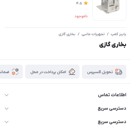
4.5
ناموجود
پاییز کمپ
/
تجهیزات جانبی
/
بخاری گازی
بخاری گازی
امکان پرداخت در محل
ضمانت
تحویل اکسپرس
اطلاعات تماس
02166456492 - 09121933405
دسترسی سریع
info@paeezcamp.ir
خرید کیسه خواب
دسترسی سریع
تهران،ضلع شرقی میدان منیریه،پلاک5،واحد2 ( از ساعت 10 تا 17 )
میز تاشو