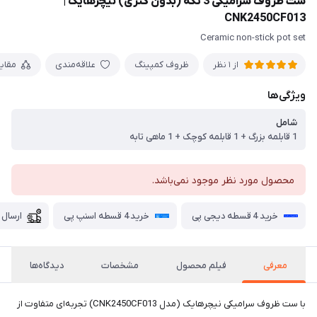
ست ظروف سرامیکی 3 تکه (بدون کتری) نیچرهایک |
CNK2450CF013
Ceramic non-stick pot set
ظروف کمپینگ
علاقه‌مندی
مقای
از 1 نظر
ویژگی‌ها
شامل
1 قابلمه بزرگ + 1 قابلمه کوچک + 1 ماهی تابه
محصول مورد نظر موجود نمی‌باشد.
خرید 4 قسطه دیجی پی
خرید 4 قسطه اسنپ پی
ارسال 
معرفی
فیلم محصول
مشخصات
دیدگاه‌ها
با ست ظروف سرامیکی نیچرهایک (مدل CNK2450CF013) تجربه‌ای متفاوت از