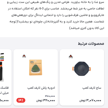
سرو غذا را به خانه بیاورید. طراحی مدرن و رنگ‌های طبیعی این ست، زیبایی و
لطافت خاصی به میز شما می‌بخشد. مناسب برای 3-6 نفر که امکان استفاده در
مایکروویو و ماشین ظرف‌شویی را دارد و انتخابی ایده‌آل برای دورهمی‌های
شماست. همین حالا خرید کنید و به آشپزخانه‌تان جلوه‌ای نو ببخشید!(توجه:
این کالا بدون کتری میباشد)
محصولات مرتبط
ساج لایف کمپ
ادویه پاش لایف کمپ
میلی لی
370,000
90,000
320,000
3,070,000
14٪
تومان
تومان