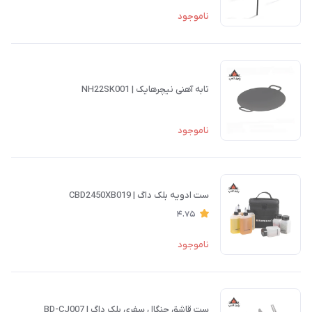
ناموجود
تابه آهنی نیچرهایک | NH22SK001
ناموجود
ست ادویه بلک داگ | CBD2450XB019
4.75
ناموجود
ست قاشق چنگال سفری بلک داگ | BD-CJ007