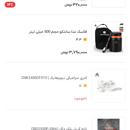
320,000
14٪
تومان
فلاسک غذا سانتکو حجم 500 میلی لیتر
4.4
3,790,000
تومان
کتری سرامیکی نیچرهایک | CNK2450CF013
5
ناموجود
تابه گریل بلک داگ | CBD2550PJ064