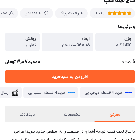
ساج لایف کمپ
ظروف کمپینگ
علاقه‌مندی
مقای
از 1 نظر
ویژگی‌ها
وزن
ابعاد
روکش
1400 گرم
46 × 36 سانتیمتر
تفلون
3,070,000
قیمت:
تومان
افزودن به سبدخرید
خرید 4 قسطه دیجی پی
خرید 4 قسطه اسنپ پی
ارسال 
معرفی
مشخصات
دیدگاه‌ها
با ساج لایف کمپ، تجربه آشپزی در طبیعت را به سطحی جدید ببرید! طراحی
مقاوم و سبک این ساج، برای هر سفر کمپینگ ایده‌آل است. جنس باکیفیت و