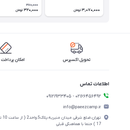
370,000
320,000
3,070,000
تومان
تومان
تحویل اکسپرس
امکان پرداخت 
اطلاعات تماس
02166456492 - 09121933405
info@paeezcamp.ir
تهران،ضلع شرقی میدان منیریه،پلاک5،واحد2
17 ) حتما با هماهنگی قبلی