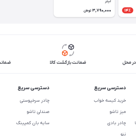
لیتر
3,790,000
14٪
تومان
در محل
ضمانت بازگشت کالا
ضمانت 
دسترسی سریع
دسترسی سریع
خرید کیسه خواب
چادر سرخپوستی
میز تاشو
صندلی تاشو
چادر بادی
سایه بان کمپینگ
 ( از ساعت 10 تا
ننو