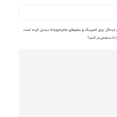
 کتری آلومینیومی نیچرهایک! وزن سبک و ظرفیت 0.8 لیتر، این کتری را به انتخابی ایده‌آل برای کمپینگ و سفرهای ماجراجویانه تبدیل کرده است.
 لذت‌بخش‌تر کنید!