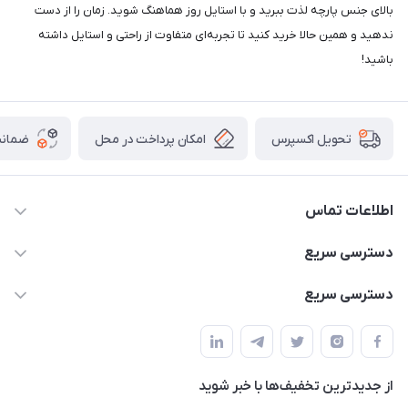
بالای جنس پارچه لذت ببرید و با استایل روز هماهنگ شوید. زمان را از دست
ندهید و همین حالا خرید کنید تا تجربه‌ای متفاوت از راحتی و استایل داشته
باشید!
امکان پرداخت در محل
ضمانت
تحویل اکسپرس
اطلاعات تماس
02166456492 - 09121933405
دسترسی سریع
info@paeezcamp.ir
خرید کیسه خواب
دسترسی سریع
تهران،ضلع شرقی میدان منیریه،پلاک5،واحد2 ( از ساعت 10 تا 17 )
میز تاشو
چادر سرخپوستی
حتما با هماهنگی قبلی
چادر بادی
صندلی تاشو
ننو
از جدید‌ترین تخفیف‌ها با‌ خبر شوید
سایه بان کمپینگ