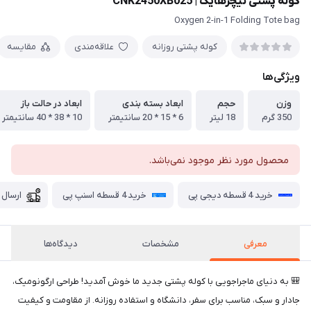
کوله پشتی نیچرهایک | CNK2450XB025
Oxygen 2-in-1 Folding Tote bag
کوله پشتی روزانه
علاقه‌مندی
مقایسه
ویژگی‌ها
وزن
حجم
ابعاد بسته بندی
ابعاد در حالت باز
350 گرم
18 لیتر
6 * 15 * 20 سانتیمتر
10 * 38 * 40 سانتیمتر
محصول مورد نظر موجود نمی‌باشد.
خرید 4 قسطه دیجی پی
خرید 4 قسطه اسنپ پی
ارسال 
معرفی
مشخصات
دیدگاه‌ها
🎒 به دنیای ماجراجویی با کوله پشتی جدید ما خوش آمدید! طراحی ارگونومیک،
جادار و سبک، مناسب برای سفر، دانشگاه و استفاده روزانه. از مقاومت و کیفیت